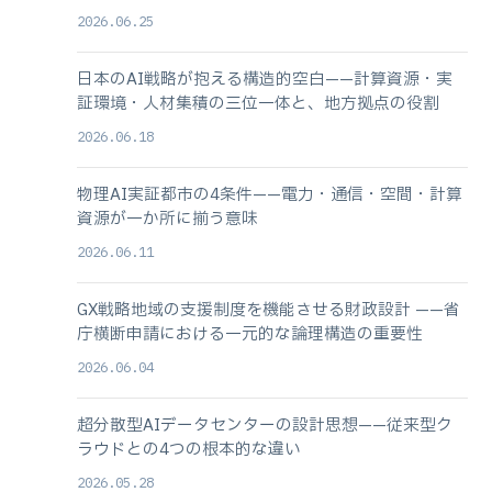
2026.06.25
日本のAI戦略が抱える構造的空白——計算資源・実
証環境・人材集積の三位一体と、地方拠点の役割
2026.06.18
物理AI実証都市の4条件——電力・通信・空間・計算
資源が一か所に揃う意味
2026.06.11
GX戦略地域の支援制度を機能させる財政設計 ——省
庁横断申請における一元的な論理構造の重要性
2026.06.04
超分散型AIデータセンターの設計思想——従来型ク
ラウドとの4つの根本的な違い
2026.05.28